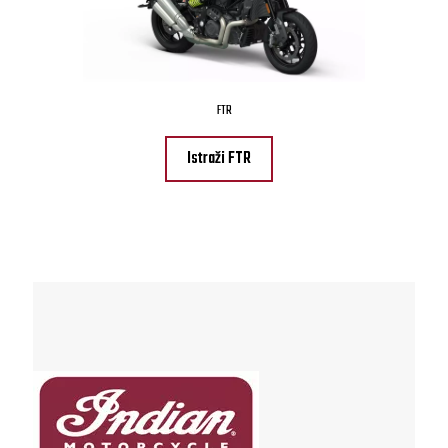
FTR
Istraži FTR