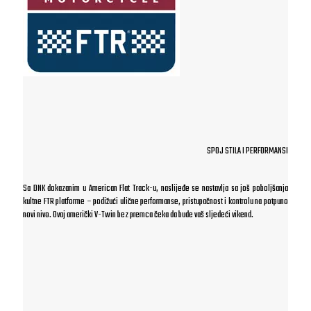
SPOJ STILA I PERFORMANSI
Sa DNK dokazanim u American Flat Track-u, naslijeđe se nastavlja sa još poboljšanja
kultne FTR platforme – podižući ulične performanse, pristupačnost i kontrolu na potpuno
novi nivo. Ovaj američki V-Twin bez premca čeka da bude vaš sljedeći vikend.