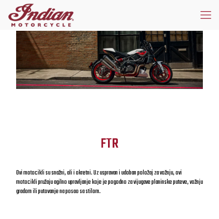
FTR
Ovi motocikli su snažni, ali i okretni. Uz uspravan i udoban položaj za vožnju, ovi
motocikli pružaju agilno upravljanje koje je pogodno za vijugave planinske puteve, vožnju
gradom ili putovanje na posao sa stilom.