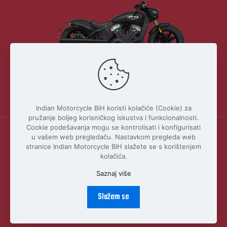
Indian Motorcycle BiH koristi kolačiće (Cookie) za
pružanje boljeg korisničkog iskustva i funkcionalnosti.
Cookie podešavanja mogu se kontrolisati i konfigurisati
Indian Motorcycle BIH © 2026 Indian Motorcycle International, LLC
u vašem web pregledaču. Nastavkom pregleda web
Powered by
ENERGIE STUDIO
stranice Indian Motorcycle BiH slažete se s korištenjem
kolačića.
Upozorenje: Modeli mogu biti prikazani uz opcionu dodatnu opremu!
Saznaj više
POLITIKA PRIVATNOSTI (PRIVACY POLICY)
Slažem se