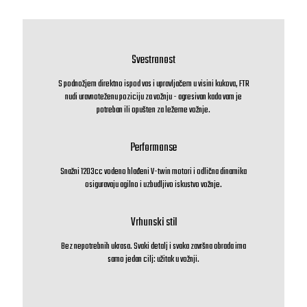
Svestranost
S podnožjem direktno ispod vas i upravljačem u visini kukova, FTR
nudi uravnoteženu poziciju za vožnju - agresivan kada vam je
potreban ili opušten za ležerne vožnje.
Performanse
Snažni 1203cc vodeno hlađeni V-twin motori i odlična dinamika
osiguravaju agilno i uzbudljivo iskustvo vožnje.
Vrhunski stil
Bez nepotrebnih ukrasa. Svaki detalj i svaka završna obrada ima
samo jedan cilj: užitak u vožnji.