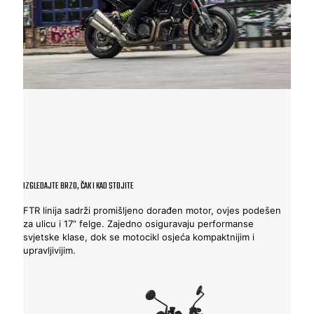
IZGLEDAJTE BRZO, ČAK I KAD STOJITE
FTR linija sadrži promišljeno dorađen motor, ovjes podešen
za ulicu i 17” felge. Zajedno osiguravaju performanse
svjetske klase, dok se motocikl osjeća kompaktnijim i
upravljivijim.